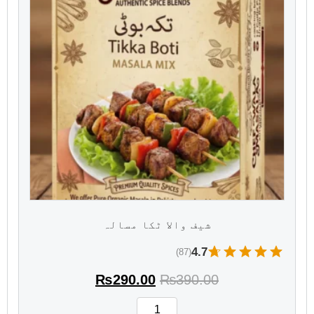
شیف والا ٹکا مسالہ
4.7
(87)
₨
290.00
₨
390.00