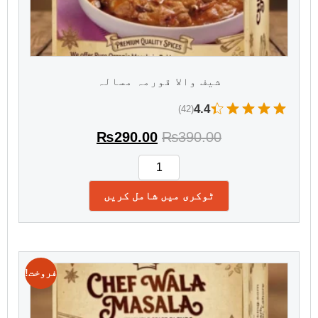
شیف والا قورمہ مسالہ
4.4
(42)
₨
290.00
₨
390.00
ٹوکری میں شامل کریں
فروخت!