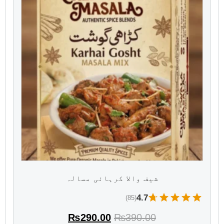
شیف والا کرہائی مسالہ
4.7
(85)
₨
290.00
₨
390.00