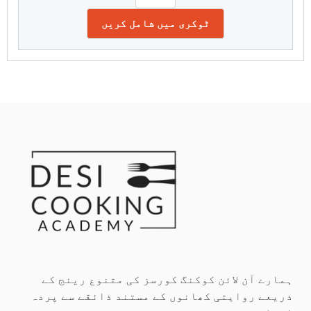
ٹوکری میں شامل کریں
ہمارے آن لائن کوکنگ کورسز کی متنوع رینج کے
ذریعے روایتی کھانوں کے مستند ذائقے سے پردہ