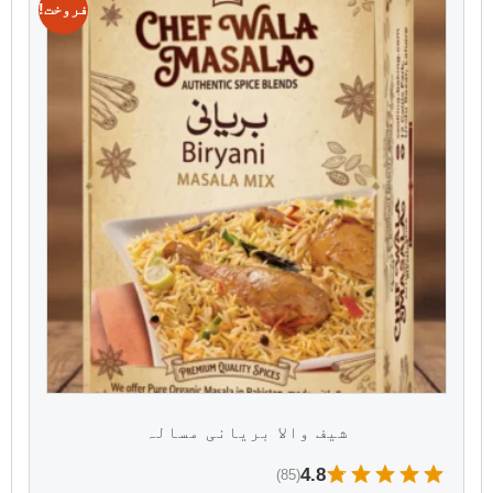
فروخت!
شیف والا بریانی مسالہ
4.8
(85)