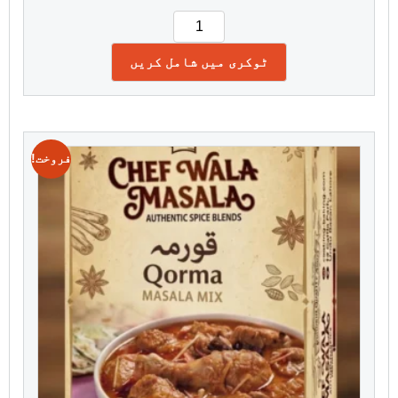
ٹوکری میں شامل کریں
فروخت!