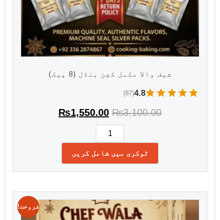
شیف والا مکمل کچن بنڈل (8 پیک)
4.8
(87)
₨
1,550.00
₨
3,100.00
ٹوکری میں شامل کریں
فروخت!