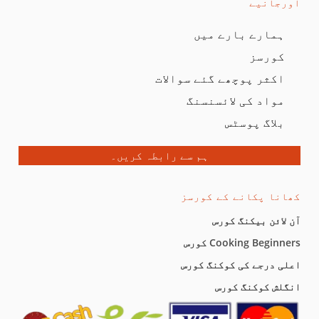
اورجانیے
ہمارے بارے میں
کورسز
اکثر پوچھے گئے سوالات
مواد کی لائسنسنگ
بلاگ پوسٹس
ہم سے رابطہ کریں۔
کھانا پکانے کے کورسز
آن لائن بیکنگ کورس
Cooking Beginners کورس
اعلی درجے کی کوکنگ کورس
انگلش کوکنگ کورس