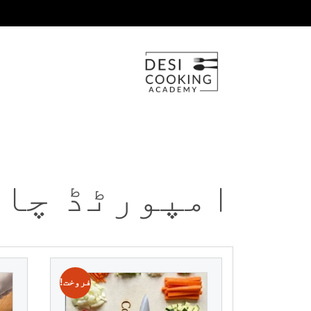
امپورٹڈ چاق
فروخت!