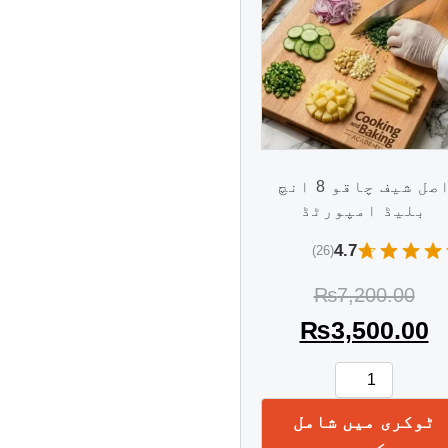
اصل شیف چاقو 8 انچ
بلیڈ امپورٹڈ
4.7
(26)
₨
7,200.00
₨
3,500.00
ٹوکری میں شامل