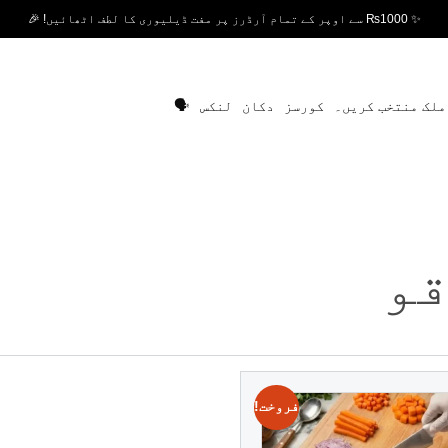
✨ ₨1000 سے اوپر کے تمام آرڈرز پر مفت ڈیلیوری کا لطف اٹھائیں! 🎉
ملک منتخب کریں۔
کورسز
دکان
لنکس
🗣️
و
فروخت!