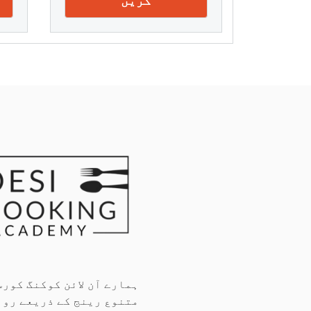
کریں
ہمارے آن لائن کوکنگ کورس
متنوع رینج کے ذریعے روا