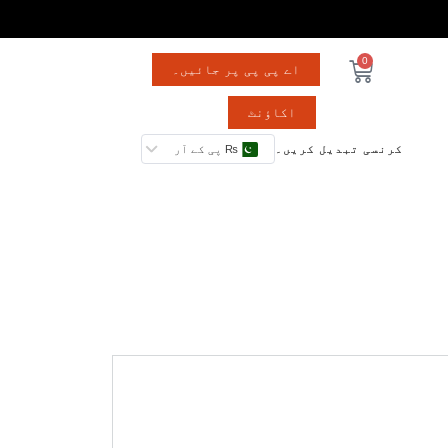
0
اے پی پی پر جائیں۔
اکاؤنٹ
کرنسی تبدیل کریں۔
₨ پی کے آر