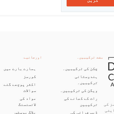
کریں
مفت ترکیبیں۔
اورجانیے
چکن کی ترکیبیں۔
ہمارے بارے میں
ہندوستانی
کورسز
ترکیبیں۔
اکثر پوچھے گئے
ویگن کی ترکیبیں۔
سوالات
رات کے کھانے کی
مواد کی
ز کی
ترکیبیں
لائسنسنگ
یتی
ڈیپ فرائی کی
بلاگ پوسٹس