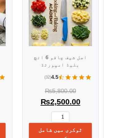
اصل شیف چاقو 6 انچ
بلیڈ امپورٹڈ
4.5
(32)
₨
5,800.00
₨
2,500.00
ٹوکری میں شامل