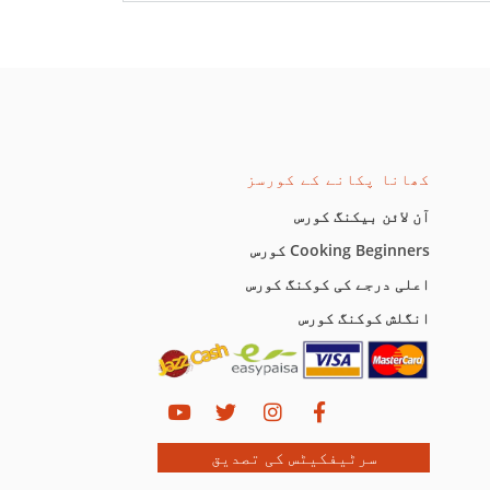
کھانا پکانے کے کورسز
آن لائن بیکنگ کورس
Cooking Beginners کورس
اعلی درجے کی کوکنگ کورس
انگلش کوکنگ کورس
سرٹیفکیٹس کی تصدیق