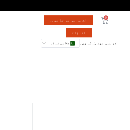
0
اے پی پی پر جائیں۔
اکاؤنٹ
کرنسی تبدیل کریں۔
₨ پی کے آر