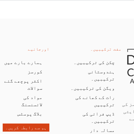
مفت ترکیبیں۔
اورجانیے
چکن کی ترکیبیں۔
ہمارے بارے میں
ہندوستانی
کورسز
ترکیبیں۔
اکثر پوچھے گئے
ویگن کی ترکیبیں۔
سوالات
رات کے کھانے کی
مواد کی
ز کی
ترکیبیں
لائسنسنگ
یتی
ڈیپ فرائی کی
بلاگ پوسٹس
ے
ترکیبیں۔
ہم سے رابطہ کریں۔
مسالہ دار