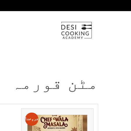
مٹن قورمہ
فروخت!