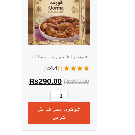
شیف والا قورمہ مسالہ
4.4
(42)
₨
290.00
₨
390.00
ٹوکری میں شامل
کریں