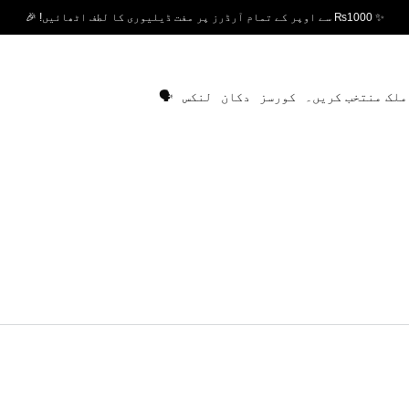
✨ ₨1000 سے اوپر کے تمام آرڈرز پر مفت ڈیلیوری کا لطف اٹھائیں! 🎉
ملک منتخب کریں۔
کورسز
دکان
لنکس
🗣️