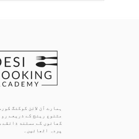
ہمارے آن لائن کوکنگ کورس
متنوع رینج کے ذریعے روا
کھانوں کے مستند ذائقے س
پردہ اٹھائیں۔