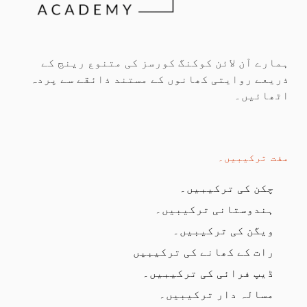
ہمارے آن لائن کوکنگ کورسز کی متنوع رینج کے
ذریعے روایتی کھانوں کے مستند ذائقے سے پردہ
اٹھائیں۔
مفت ترکیبیں۔
چکن کی ترکیبیں۔
ہندوستانی ترکیبیں۔
ویگن کی ترکیبیں۔
رات کے کھانے کی ترکیبیں
ڈیپ فرائی کی ترکیبیں۔
مسالہ دار ترکیبیں۔