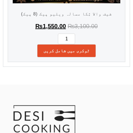
شیف والا ٹِکا مسالہ ویلیو پیک (8 پیک)
₨
1,550.00
₨
3,100.00
ٹوکری میں شامل کریں