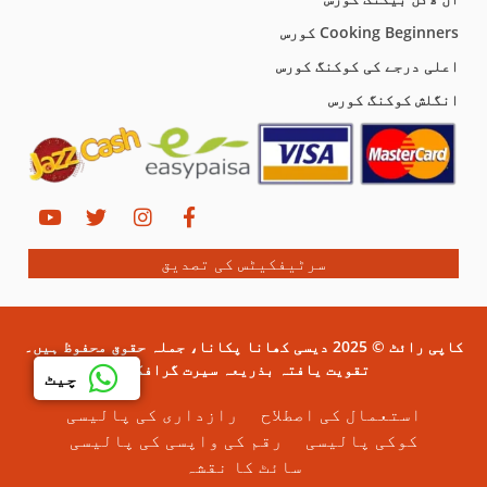
Cooking Beginners کورس
اعلی درجے کی کوکنگ کورس
انگلش کوکنگ کورس
سرٹیفکیٹس کی تصدیق
کاپی رائٹ © 2025 دیسی کھانا پکانا، جملہ حقوق محفوظ ہیں۔
تقویت یافتہ بذریعہ سیرت گرافکس۔
چیٹ
استعمال کی اصطلاح
رازداری کی پالیسی
کوکی پالیسی
رقم کی واپسی کی پالیسی
سائٹ کا نقشہ