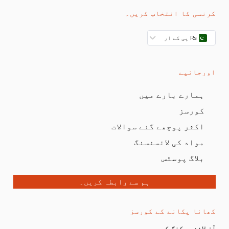
کرنسی کا انتخاب کریں۔
₨ پی کے آر
اورجانیے
ہمارے بارے میں
کورسز
اکثر پوچھے گئے سوالات
مواد کی لائسنسنگ
بلاگ پوسٹس
ہم سے رابطہ کریں۔
کھانا پکانے کے کورسز
آن لائن بیکنگ کورس