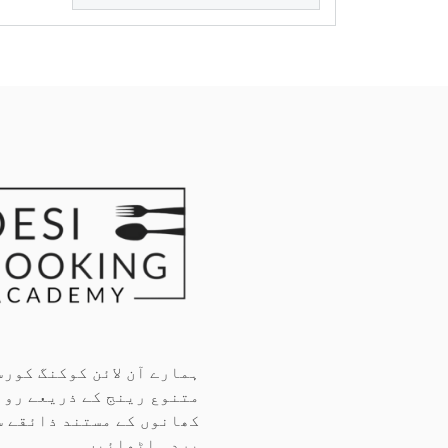
ہمارے آن لائن کوکنگ کورس
متنوع رینج کے ذریعے روا
کھانوں کے مستند ذائقے س
پردہ اٹھائیں۔