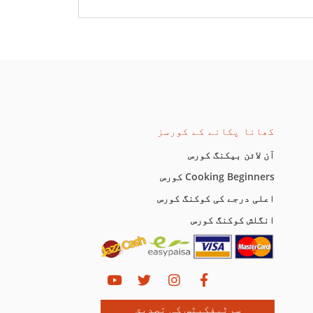
کھانا پکانے کے کورسز
آن لائن بیکنگ کورس
Cooking Beginners کورس
اعلی درجے کی کوکنگ کورس
انگلش کوکنگ کورس
سرٹیفکیٹس کی تصدیق