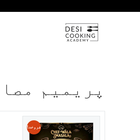
پریمیم مصا
فروخت!