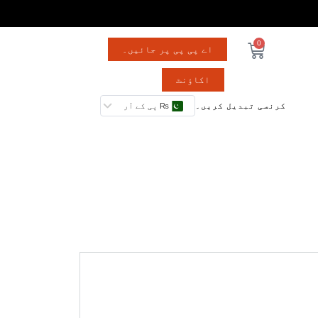
0
اے پی پی پر جائیں۔
اکاؤنٹ
کرنسی تبدیل کریں۔
₨ پی کے آر