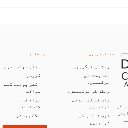
مفت ترکیبیں۔
اورجانیے
چکن کی ترکیبیں۔
ہمارے بارے میں
ہندوستانی
کورسز
ترکیبیں۔
اکثر پوچھے گئے
ویگن کی ترکیبیں۔
سوالات
رات کے کھانے کی
مواد کی
ز کی
ترکیبیں
لائسنسنگ
یتی
ڈیپ فرائی کی
بلاگ پوسٹس
ے
ترکیبیں۔