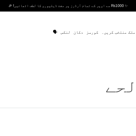
✨ ₨1000 سے اوپر کے تمام آرڈرز پر مفت ڈیلیوری کا لطف اٹھائیں! 🎉
ملک منتخب کریں۔
کورسز
دکان
لنکس
🗣️
لحے