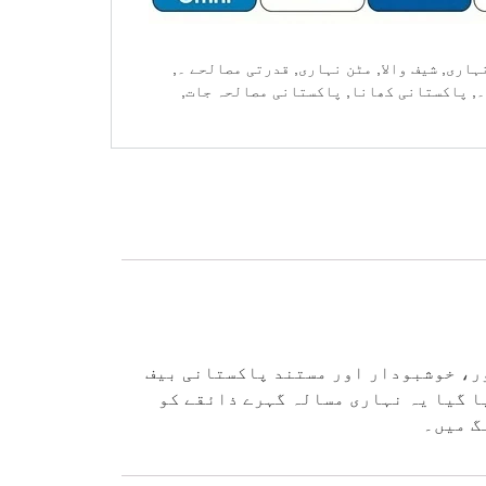
ہاری
,
شیف والا
,
مٹن نہاری
,
قدرتی مصالحے ۔
,
۔
,
پاکستانی کھانا
,
پاکستانی مصالحہ جات
,
ور، خوشبودار اور مستند پاکستانی بیف
ا گیا یہ نہاری مسالہ گہرے ذائقے کو
گ میں۔