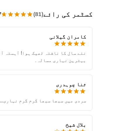
کسٹمر کی رائے
(81)
7
کامران گیلانی
نئے سال کا ناشتہ ٹھیک ہوا! آہستہ آ
بہترین نہاری مسالہ۔
ثنا چوہدری
سردی میں سبھا سبھا گرم گرم نہاری... 
بلال شیخ