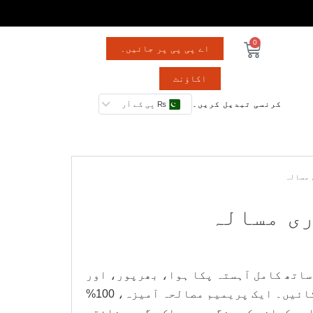
0
اے پی پی پر جائیں۔
اکاؤنٹ
کرنسی تبدیل کریں۔
₨ پی کے آر
 مسالہ
ری مسالہ
 ساتھ کامل آہستہ پکا ہوا، بھرپور، اور
خوشبودار نہاری پکائیں۔ ایک پریمیم مصالحہ آمیزہ، 100%
ور کھانے کے رنگوں سے پاک، گہرے ذائقے