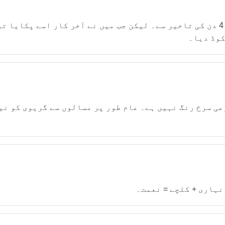
دھند کی وجہ سے ڈیلیوری لیٹ، پارسل 4 دن کی تاخیر سے۔ لیکن جب میں نے آخر کا
کوڈ دیا۔
عی سرخ رنگ نہیں ہے۔ عام طور پر مسالوں سے گریوی کو نی
نہاری + کلچے = نعمت۔