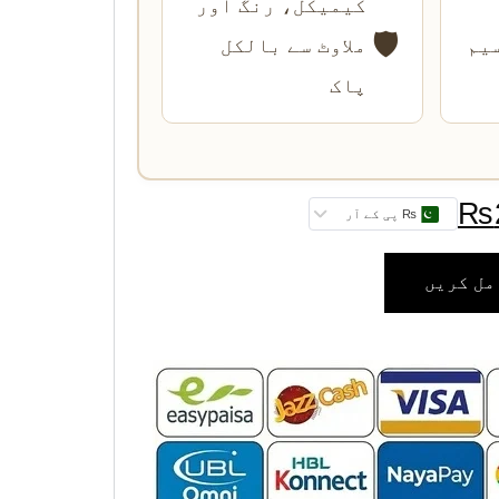
کیمیکل، رنگ اور
🛡️
یم
ملاوٹ سے بالکل
پاک
₨
₨ پی کے آر
مل کریں