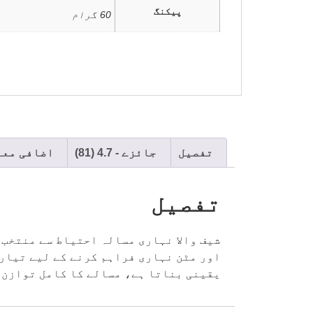
پیکنگ
60 گرام
تفصیل
جائزے - 4.7 (81)
اضافی معل
تفصیل
شیف والا نہاری مسالہ احتیاط سے منتخب
اور مٹن نہاری فراہم کرنے کے لیے تیار
یقینی بناتا ہے، مسالے کا کامل توازن،