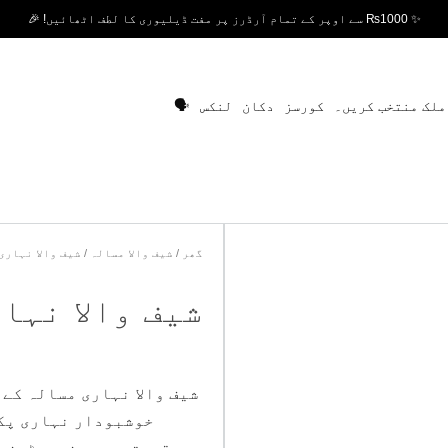
✨ ₨1000 سے اوپر کے تمام آرڈرز پر مفت ڈیلیوری کا لطف اٹھائیں! 🎉
ملک منتخب کریں۔
کورسز
دکان
لنکس
🗣️
گھر
/
شیف والا مسالہ
/ شیف والا نہاری
شیف والا نہا
شیف والا نہاری مسالہ کے
قدرتی، پریزرویٹوز ا