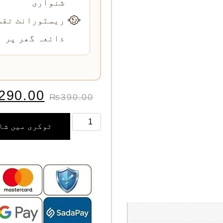
شنواری
🥘
ریسٹورانٹ تقس
ذائعہ گھر پر
290.00
₨
390.00
ٹوکری میں شا