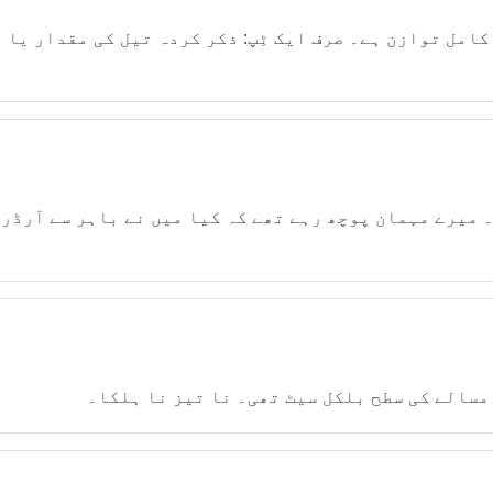
امل توازن ہے۔ صرف ایک ٹِپ: ذکر کردہ تیل کی مقدار یا ت
 میرے مہمان پوچھ رہے تھے کہ کیا میں نے باہر سے آرڈر
مسالے کی سطح بلکل سیٹ تھی۔ نا تیز نا ہلکا۔