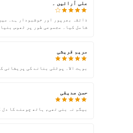
علی آرائیں ۔
ذائقہ بھرپور اور خوشبودار ہے۔ میں 
شامل کیا۔ مجموعی طور پر ٹھوس بنیا
مریم قریشی
بوہت الا۔ پوٹلی بنانے کی پریشانی ک
حسن صدیقی
بیگم نہ بنی تھی، ہاتھ چومنے کا دل کر