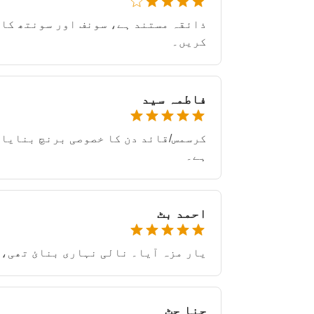
ذائقہ مستند ہے، سونف اور سونتھ کا ک
کریں۔
فاطمہ سید
کرسمس/قائد دن کا خصوصی برنچ بنایا۔
ہے۔
احمد بٹ
یار مزہ آیا۔ نالی نہاری بنائ تھی، 
حنا جٹ