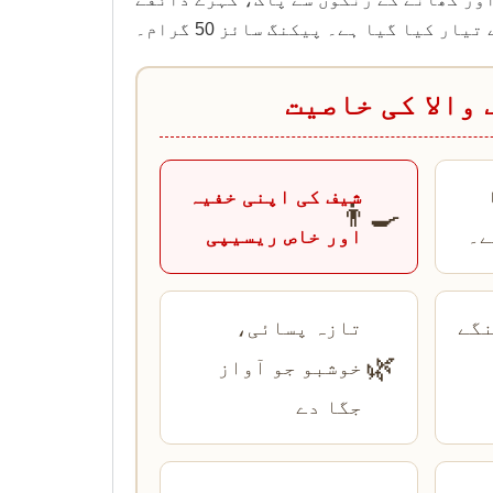
ر کیا گیا ہے۔ پیکنگ سائز 50 گرام۔
 والا کی خاصیت
شیف کی اپنی خفیہ
👨‍🍳
ے۔
اور خاص ریسیپی
 مہنگے
تازہ پسائی،
🌿
خوشبو جو آواز
جگا دے