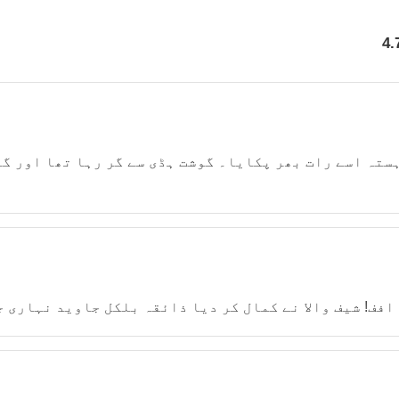
4.
ہستہ اسے رات بھر پکایا۔ گوشت ہڈی سے گر رہا تھا اور گ
افف! شیف والا نے کمال کر دیا ذائقہ بلکل جاوید نہاری ج