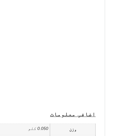
اضافی معلومات
0.050 کلو
وزن