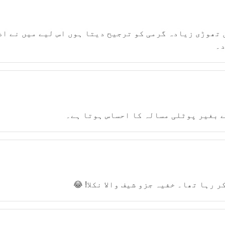
تھوڑی زیادہ گرمی کو ترجیح دیتا ہوں اس لیے میں نے اض
د۔
ے بغیر پوٹلی مسالہ کا احساس ہوتا ہے۔
 رہا تھا۔ خفیہ جزو شیف والا نکلا! 😂