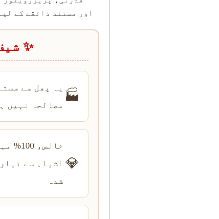
اور مستند ذائقے کے لیے تیا
✨ شیف
یہ پھل سے سستا
🏭
مصالحہ نہیں ہ
خالص، 100%
💎
اشیاء سے تیار
شدہ