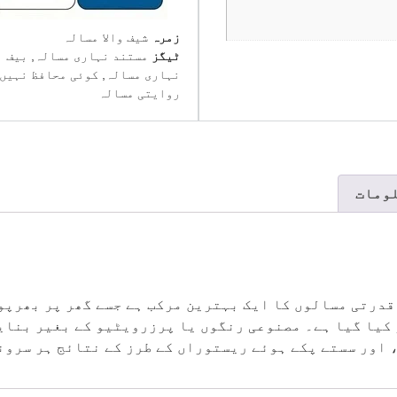
زمرہ
شیف والا مسالہ
ٹیگز
مستند نہاری مسالہ
,
بیف ن
نہاری مسالہ
,
کوئی محافظ نہیں
روایتی مسالہ
ومات
 قدرتی مسالوں کا ایک بہترین مرکب ہے جسے گھر پر بھرپ
 کیا گیا ہے۔ مصنوعی رنگوں یا پرزرویٹیو کے بغیر بنای
 اور سستے پکے ہوئے ریستوراں کے طرز کے نتائج ہر سرون