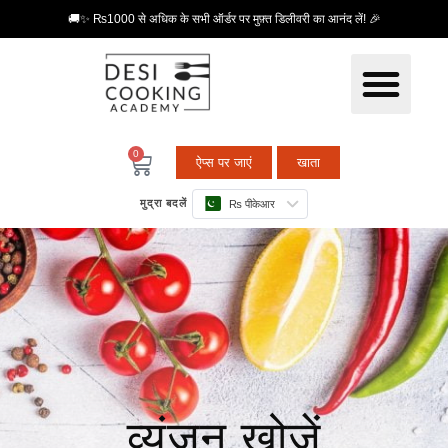
🚚✨ ₨1000 से अधिक के सभी ऑर्डर पर मुफ़्त डिलीवरी का आनंद लें! 🎉
0
ऐप्स पर जाएं
खाता
मुद्रा बदलें
₨ पीकेआर
व्यंजन खोजें