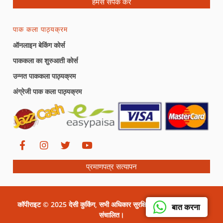
हमसे संपर्क करें
पाक कला पाठ्यक्रम
ऑनलाइन बेकिंग कोर्स
पाककला का शुरुआती कोर्स
उन्नत पाककला पाठ्यक्रम
अंग्रेजी पाक कला पाठ्यक्रम
प्रमाणपत्र सत्यापन
कॉपीराइट © 2025 देसी कुकिंग, सभी अधिकार सुरक्षित। सीरत ग्राफिक्स द्वारा
बात करना
संचालित।