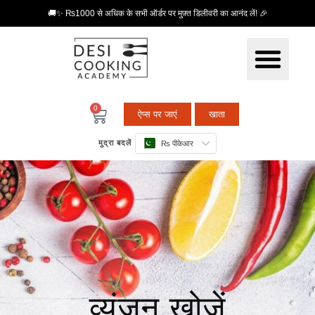
🚚✨ ₨1000 से अधिक के सभी ऑर्डर पर मुफ़्त डिलीवरी का आनंद लें! 🎉
0
ऐप्स पर जाएं
खाता
मुद्रा बदलें
₨ पीकेआर
व्यंजन खोजें