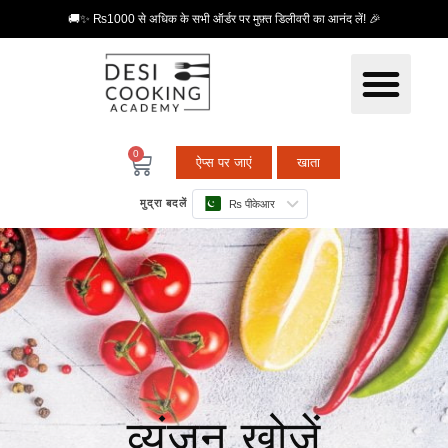
🚚✨ ₨1000 से अधिक के सभी ऑर्डर पर मुफ़्त डिलीवरी का आनंद लें! 🎉
0
ऐप्स पर जाएं
खाता
मुद्रा बदलें
₨ पीकेआर
व्यंजन खोजें