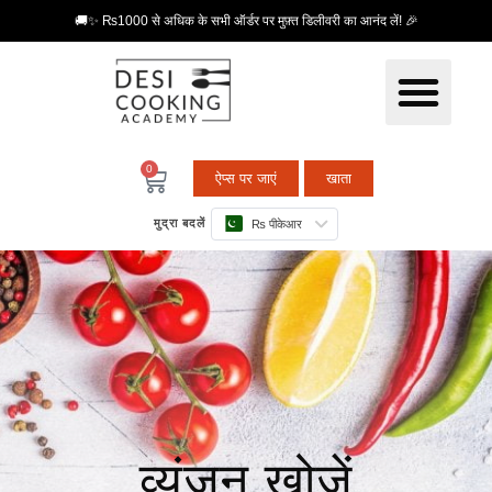
🚚✨ ₨1000 से अधिक के सभी ऑर्डर पर मुफ़्त डिलीवरी का आनंद लें! 🎉
0
ऐप्स पर जाएं
खाता
मुद्रा बदलें
₨ पीकेआर
व्यंजन खोजें