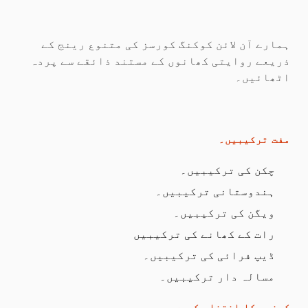
ہمارے آن لائن کوکنگ کورسز کی متنوع رینج کے
ذریعے روایتی کھانوں کے مستند ذائقے سے پردہ
اٹھائیں۔
مفت ترکیبیں۔
چکن کی ترکیبیں۔
ہندوستانی ترکیبیں۔
ویگن کی ترکیبیں۔
رات کے کھانے کی ترکیبیں
ڈیپ فرائی کی ترکیبیں۔
مسالہ دار ترکیبیں۔
کرنسی کا انتخاب کریں۔