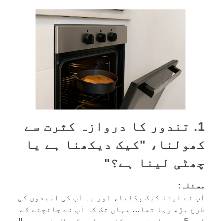
1. تندور کا دروازہ کثرت سے
کھولنا، "کیک دیکھنا ہے یا
چھٹی لینا ہے؟"
مسئلہ:
آپ نے اپنا کیک پکایا، اور یہ آپ کی امیدوں کی
طرح بڑھ رہا تھا… یہاں تک کہ آپ نے جانچنے کے