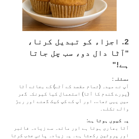
2. اجزاء کو تبدیل کرنا،
"آٹا دال دو، سب چل جاتا
ہے!"
مسئلہ:
آپ نے میدہ (تمام مقصد کے آٹے) کے بجائے آٹا
(پورے گندم کا آٹا) استعمال کیا کیونکہ گھر
میں یہی تھا… اور آپ کے کپ کیک گھنے اور ربڑ
والے نکلے۔
یہ کیوں ہوتا ہے:
آٹا بھاری ہوتا ہے اور مائدہ سے زیادہ فائبر
اور پروٹین رکھتا ہے۔ یہ زیادہ پانی جذب کرتا