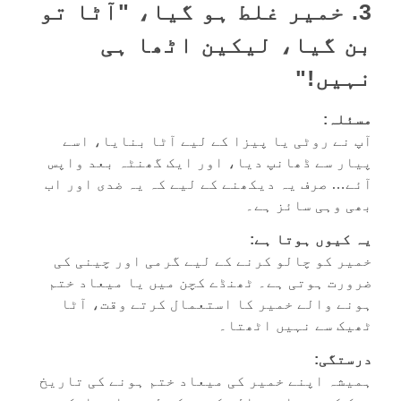
3. خمیر غلط ہو گیا، "آٹا تو
بن گیا، لیکین اٹھا ہی
نہیں!"
مسئلہ:
آپ نے روٹی یا پیزا کے لیے آٹا بنایا، اسے
پیار سے ڈھانپ دیا، اور ایک گھنٹہ بعد واپس
آئے… صرف یہ دیکھنے کے لیے کہ یہ ضدی اور اب
بھی وہی سائز ہے۔
یہ کیوں ہوتا ہے:
خمیر کو چالو کرنے کے لیے گرمی اور چینی کی
ضرورت ہوتی ہے۔ ٹھنڈے کچن میں یا میعاد ختم
ہونے والے خمیر کا استعمال کرتے وقت، آٹا
ٹھیک سے نہیں اٹھتا۔
درستگی:
ہمیشہ اپنے خمیر کی میعاد ختم ہونے کی تاریخ