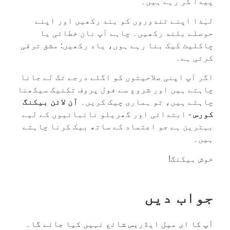
پیدا کر رہے ہیں۔
لہٰذا اپنے تندوروں کو بند رکھیں اور اپنے
حوصلے بلند رکھیں۔ چاہے آپ نان خطائی یا
چاکلیٹ کیک بنا رہے ہوں، یاد رکھیں: مشق ترقی
کرتی ہے۔
اگر آپ اپنی صلاحیتوں کو اگلے درجے تک لے جانا
چاہتے ہیں اور شروع سے فول پروف تکنیک سیکھنا
چاہتے ہیں، تو ہماری چیک کریں۔
آن لائن بیکنگ
کورس
- ابتدائی اور گھریلو نانبائیوں کے لیے
بہترین ہے جو اعتماد کے ساتھ بیک کرنا چاہتے
ہیں۔
خوش بیکنگ!
جواب دیں
آپ کا ای میل ایڈریس شائع نہیں کیا جائے گا۔