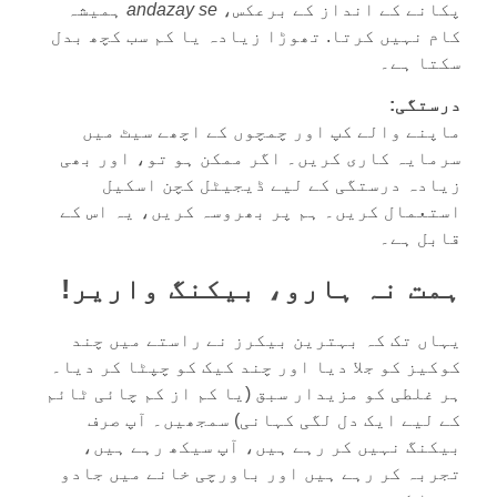
پکانے کے انداز کے برعکس،
andazay se
ہمیشہ
کام نہیں کرتا. تھوڑا زیادہ یا کم سب کچھ بدل
سکتا ہے۔
درستگی:
ماپنے والے کپ اور چمچوں کے اچھے سیٹ میں
سرمایہ کاری کریں۔ اگر ممکن ہو تو، اور بھی
زیادہ درستگی کے لیے ڈیجیٹل کچن اسکیل
استعمال کریں۔ ہم پر بھروسہ کریں، یہ اس کے
قابل ہے۔
ہمت نہ ہارو، بیکنگ واریر!
یہاں تک کہ بہترین بیکرز نے راستے میں چند
کوکیز کو جلا دیا اور چند کیک کو چپٹا کر دیا۔
ہر غلطی کو مزیدار سبق (یا کم از کم چائی ٹائم
کے لیے ایک دل لگی کہانی) سمجھیں۔ آپ صرف
بیکنگ نہیں کر رہے ہیں، آپ سیکھ رہے ہیں،
تجربہ کر رہے ہیں اور باورچی خانے میں جادو