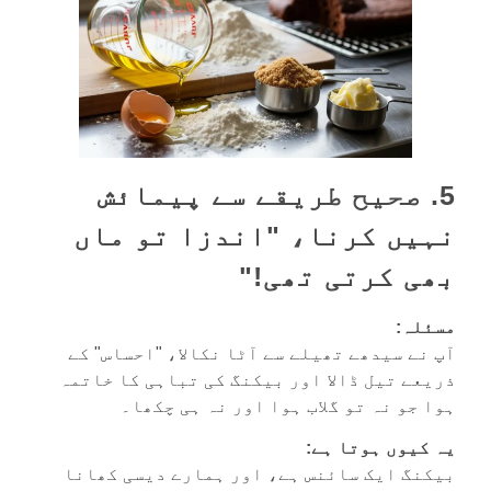
5. صحیح طریقے سے پیمائش
نہیں کرنا، "اندزا تو ماں
بھی کرتی تھی!"
مسئلہ:
آپ نے سیدھے تھیلے سے آٹا نکالا، "احساس" کے
ذریعے تیل ڈالا اور بیکنگ کی تباہی کا خاتمہ
ہوا جو نہ تو گلاب ہوا اور نہ ہی چکھا۔
یہ کیوں ہوتا ہے:
بیکنگ ایک سائنس ہے، اور ہمارے دیسی کھانا