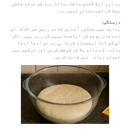
ہے اور ایک گھنی ساخت بناتا ہے، جو نرم، فلفی
بیک کے لیے مثالی نہیں ہے۔
درستگی:
ہدایت میں مذکور آٹے پر قائم رہیں جب تک کہ آپ
اسے جان بوجھ کر ایڈجسٹ نہیں کر رہے ہیں۔ اگر
آپ کو آٹا استعمال کرنا ہی ہے تو آدھا آدھا
مائدہ کے ساتھ ملا کر کوشش کریں اور ترکیب میں
تھوڑی زیادہ نمی شامل کریں۔