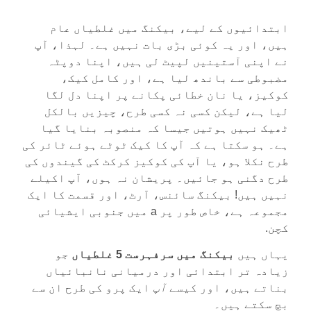
ابتدائیوں کے لیے، بیکنگ میں غلطیاں عام
ہیں، اور یہ کوئی بڑی بات نہیں ہے۔ لہذا، آپ
نے اپنی آستینیں لپیٹ لی ہیں، اپنا دوپٹہ
مضبوطی سے باندھ لیا ہے، اور کامل کیک،
کوکیز، یا نان خطائی پکانے پر اپنا دل لگا
لیا ہے، لیکن کسی نہ کسی طرح، چیزیں بالکل
ٹھیک نہیں ہوتیں جیسا کہ منصوبہ بنایا گیا
ہے۔ ہو سکتا ہے کہ آپ کا کیک ٹوٹے ہوئے ٹائر کی
طرح نکلا ہو، یا آپ کی کوکیز کرکٹ کی گیندوں کی
طرح دگنی ہو جائیں۔ پریشان نہ ہوں، آپ اکیلے
نہیں ہیں! بیکنگ سائنس، آرٹ، اور قسمت کا ایک
مجموعہ ہے، خاص طور پر a میں
جنوبی ایشیائی
کچن
.
یہاں ہیں
بیکنگ میں سرفہرست 5 غلطیاں
جو
زیادہ تر ابتدائی اور درمیانی نانبائیاں
بناتے ہیں، اور کیسے
آپ
ایک پرو کی طرح ان سے
بچ سکتے ہیں۔