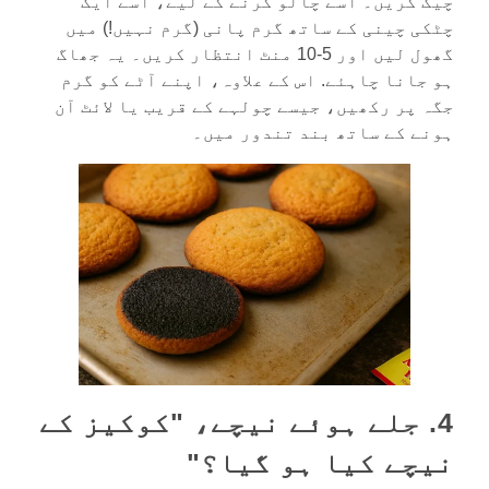
چیک کریں۔ اسے چالو کرنے کے لیے، اسے ایک
چٹکی چینی کے ساتھ گرم پانی (گرم نہیں!) میں
گھول لیں اور 5-10 منٹ انتظار کریں۔ یہ جھاگ
ہو جانا چاہئے. اس کے علاوہ، اپنے آٹے کو گرم
جگہ پر رکھیں، جیسے چولہے کے قریب یا لائٹ آن
ہونے کے ساتھ بند تندور میں۔
4. جلے ہوئے نیچے، "کوکیز کے
نیچے کیا ہو گیا؟"