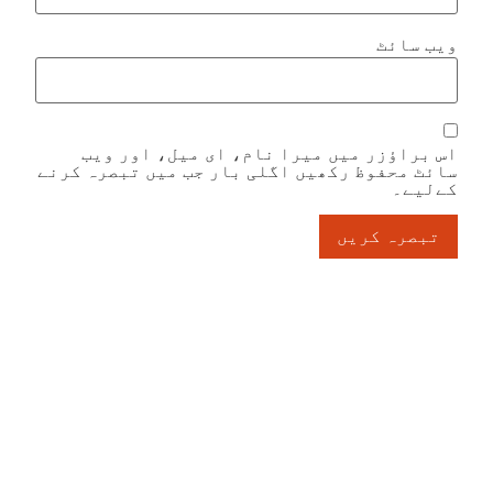
ویب‌ سائٹ
اس براؤزر میں میرا نام، ای میل، اور ویب
سائٹ محفوظ رکھیں اگلی بار جب میں تبصرہ کرنے
کےلیے۔