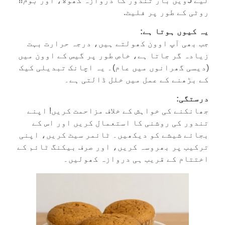
لیے 5ویں بار تندور کا دروازہ کھولا، اور
بوم
!!
روٹی کے طور پر فلیٹ.
یہ کیوں ہوتا ہے:
جب بھی آپ اوون کھولتے ہیں، درجہ حرارت بہت
زیادہ گر جاتا ہے، خاص طور پر گیس کے اوون میں
(دیسی گھرانوں میں عام)۔ یہ اچانک تبدیلی کیک
کے بڑھنے کے عمل میں خلل ڈالتی ہے۔
درستگی:
جھانکنے کی خواہش کے خلاف مزاحمت کریں! اپنے
تندور کی روشنی کا استعمال کریں اور اس کے
بجائے شیشے کو دیکھیں۔ ٹائمر سیٹ کریں، اپنی
ترکیب پر بھروسہ کریں، اور صرف بیکنگ ٹائم کے
اختتام کے قریب ہی دروازہ کھولیں۔