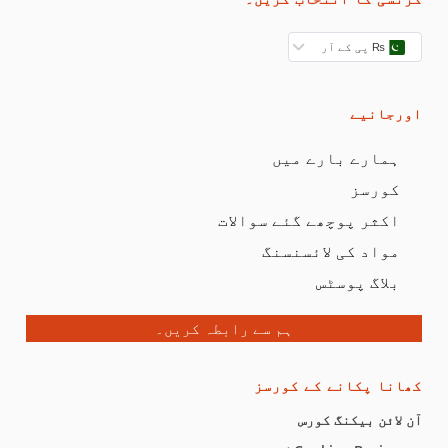
₨ پی کے آر
اورجانیے
ہمارے بارے میں
کورسز
اکثر پوچھے گئے سوالات
مواد کی لائسنسنگ
بلاگ پوسٹس
ہم سے رابطہ کریں۔
کھانا پکانے کے کورسز
آن لائن بیکنگ کورس