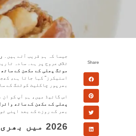
جیسا کہ ہم قریب آتے ہیں۔
رم
Share
تلاش عروج پر ہے۔ سادہ تاری
مونگ پھلی کے مکھن کے ساتھ 
اسنیکرز" کہا جاتا ہے، کھجو
بھرپور چاکلیٹ کوٹنگ کے سا
اس گائیڈ میں، ہم آپ کو ان 
پھلی کے مکھن کے ساتھ وائرل
بھر کے روزے کے بعد اپنی تو
2026 میں بھ