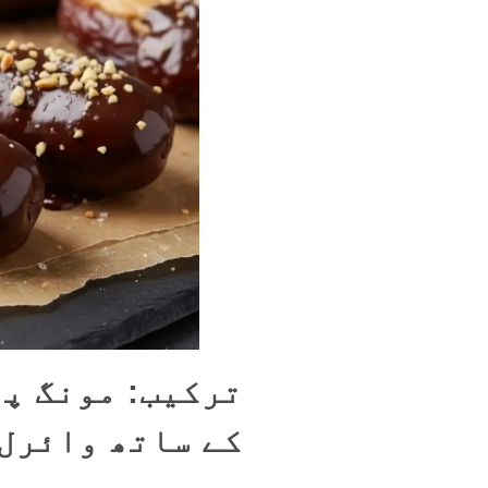
ترکیب: مونگ پھ
کے ساتھ وائرل