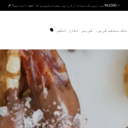
✨ ₨1000 سے اوپر کے تمام آرڈرز پر مفت ڈیلیوری کا لطف اٹھائیں! 🎉
ملک منتخب کریں۔
کورسز
دکان
لنکس
🗣️