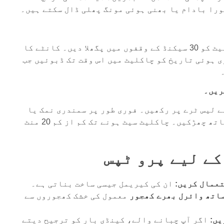
ورا بادام یا بھنی ہوئی مونگ پھلی ڈال سکتے ہیں۔
مائیکرو ویو میں اپنی چاکلیٹ کو 30 سیکنڈ کے وقفوں میں پگھلا دیں۔ کانٹے کا
 ہوئی تاریخ کو چاکلیٹ میں اس وقت تک ڈبوئیں جب
 لیس ٹرے پر رکھیں۔ فوری طور پر سمندری نمک یا
پسے ہوئے گری دار میوے کے ساتھ چھڑکیں۔ چاکلیٹ سیٹ ہونے تک کم از کم 20 منٹ
کے لیے پرو ٹپس
عمال کریں:
ان کی کیریمل جیسی ساخت بناتی ہے۔
ساتھ وائرل بھرے کھجور
معمول کی خشک کھجوروں سے
یں:
اگر آپ چبانے والے، کینڈی بار کو ترجیح دیتے