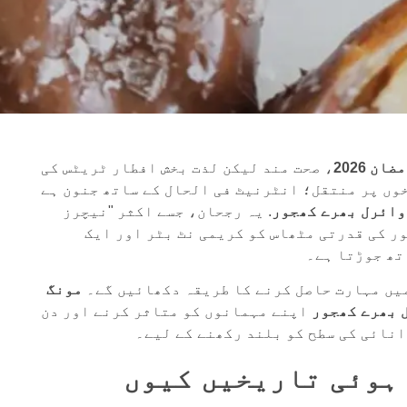
ضان 2026
، صحت مند لیکن لذت بخش افطار ٹریٹس کی
خوں پر منتقل؛ انٹرنیٹ فی الحال کے ساتھ جنون ہے
وائرل بھرے کھجور
. یہ رجحان، جسے اکثر "نیچرز
ر کی قدرتی مٹھاس کو کریمی نٹ بٹر اور ایک
تھ جوڑتا ہے۔
میں مہارت حاصل کرنے کا طریقہ دکھائیں گے۔
مونگ
 بھرے کھجور
اپنے مہمانوں کو متاثر کرنے اور دن
انائی کی سطح کو بلند رکھنے کے لیے۔
ری ہوئی تاریخیں کیوں