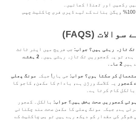
یں رکھیں اور ٹھنڈا کھائیں۔
اس سنیک کو 100% ویگن بنانے کے لیے ڈیری فری چاکلیٹ چپس
الات (FAQS)
جواب:
جب فریج میں ایئر ٹائٹ
ہے، تو یہ کھجوریں تک تازہ رہتی ہیں۔
2 ہفتے
.
ے ہیں
2 ماہ
.
جواب:
جی ہاں! جبکہ
مونگ پھلی
 کھجور
یہ کلاسک ورژن ہے، بادام کا مکھن، کاجو کا
جواب:
بالکل۔ کھجور
تی ہے، جبکہ مونگ پھلی کا مکھن صحت مند چکنائی
 شوگر کی مقدار کو دیکھ رہے ہیں تو بس چاکلیٹ کے