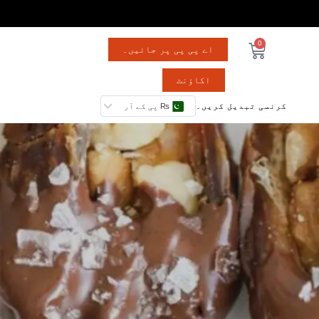
0
اے پی پی پر جائیں۔
اکاؤنٹ
کرنسی تبدیل کریں۔
₨ پی کے آر