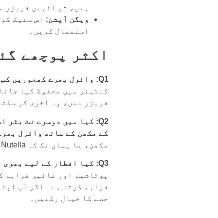
ہیں، تو انہیں فریزر م
ویگن آپشن:
استعمال کریں۔
اکثر پوچھے گئے سو
Q1: وائرل بھرے کھجوریں کب تک تازہ رہتی ہیں؟
کنٹینر میں محفوظ کیا جاتا 
فریزر میں، وہ آخری کر سکت
Q2: کیا میں دوسرے نٹ بٹر استعمال کر سکتا ہوں؟
کے مکھن کے ساتھ وائرل بھرے
مکھن، یا یہاں تک کہ Nutella بالکل کام کرتا ہے۔
Q3: کیا افطار کے لیے بھری ہوئی کھجوریں صحت بخش ہیں؟
پوٹاشیم اور فائبر فراہم کر
فراہم کرتا ہے۔ اگر آپ اپنی
حصے کا خیال رکھیں۔