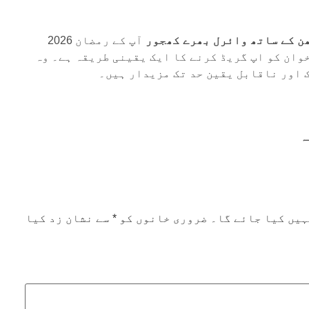
ن کے ساتھ وائرل بھرے کھجور
آپ کے رمضان 2026
وان کو اپ گریڈ کرنے کا ایک یقینی طریقہ ہے۔ وہ
 اور ناقابل یقین حد تک مزیدار ہیں۔
ہیں کیا جائے گا۔
ضروری خانوں کو
*
سے نشان زد کیا