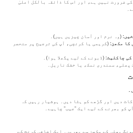
کی ضرورت نہیں ہے، اور اس کا ذائقہ بالکل اعلیٰ
ے۔
(وہ نرم اور آسان چیزیں ہیں)۔
(کریمی یا کرنچی، آپ کی ترجیح پر منحصر
(ڈبونے کے لیے پگھلا ہوا)۔
پھلی، سمندری نمک، یا خشک ناریل۔
ت
کاٹ دیں اور گڑھے کو ہٹا دیں۔ ہوشیار رہیں کہ
پ کو بھرنے کے لیے ایک "جیب" چاہیے۔
ئے کا چمچ مونگ پھلی کے مکھن سے بھریں۔ ایک اضافی کرنچ کے