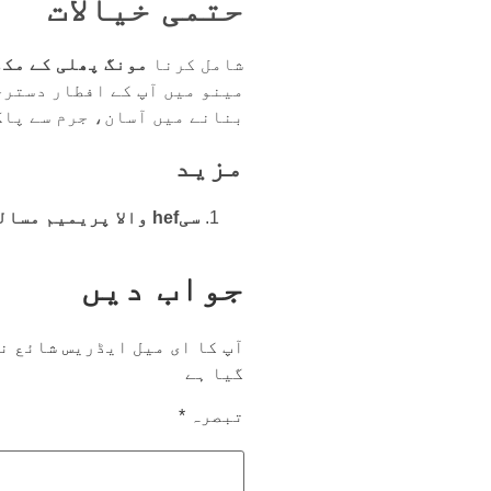
حتمی خیالات
شامل کرنا
مونگ پھلی کے مکھ
مینو میں آپ کے افطار دسترخ
بنانے میں آسان، جرم سے پاک
مزید
سی
hef والا پریمیم مسالہ
جواب دیں
آپ کا ای میل ایڈریس شائع ن
گیا ہے
تبصرہ
*