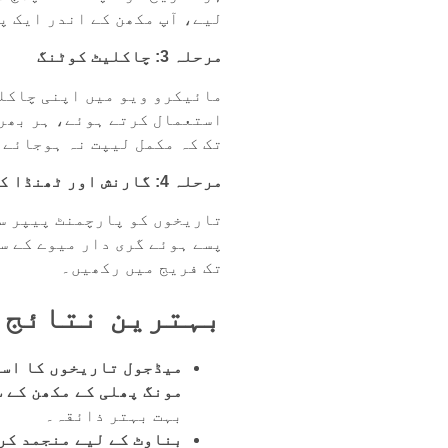
لیے، آپ مکھن کے اندر ایک پ
مرحلہ 3: چاکلیٹ کوٹنگ
استعمال کرتے ہوئے، ہر بھری
تک کہ مکمل لیپت نہ ہوجائے۔
مرحلہ 4: گارنش اور ٹھنڈا کریں۔
تاریخوں کو پارچمنٹ پیپر سے
تک فریج میں رکھیں۔
بہترین نتائج 
میڈجول تاریخوں کا است
مونگ پھلی کے مکھن کے 
بہت بہتر ذائقہ۔
بناوٹ کے لیے منجمد کر