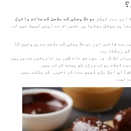
؟
 اہم ہے، لیکن
مونگ پھلی کے مکھن کے ساتھ وائرل
نا پر سوشل میڈیا پر تغیرات نے اپنی لپیٹ میں لے
ر سے فائبر اور مونگ پھلی کے مکھن سے پروٹین کا
کو روکتا ہے۔
ہاں تک کہ وہ بچے جو عام طور پر تاریخوں سے پرہیز
 سے ڈھکے ہوئے ورژن کو پسند کرتے ہیں۔
ہ:
آپ ایک بڑی کھیپ بنا کر ذخیرہ کر سکتے ہیں۔
ے لیے۔