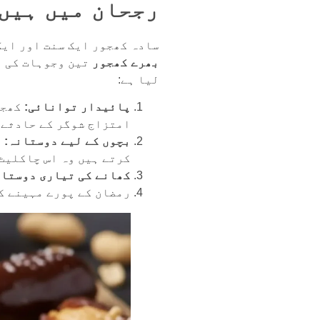
رجحان میں ہیں
سادہ کھجور ایک سنت اور ایک
بھرے کھجور
تین وجوہات کی ب
لیا ہے:
پائیدار توانائی:
کھجو
امتزاج شوگر کے حادثے 
بچوں کے لیے دوستانہ:
ی
کرتے ہیں وہ اس چاکلیٹ
کھانے کی تیاری دوستان
رمضان کے پورے مہینے ک