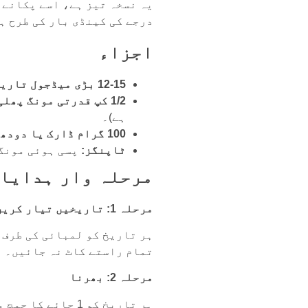
یہ نسخہ تیز ہے، اسے پکانے 
درجے کی کینڈی بار کی طرح ہ
اجزاء
12-15 بڑی میڈجول تاریخیں:
1/2 کپ قدرتی مونگ پھلی کا مکھن:
ہے)۔
100 گرام ڈارک یا دودھ کی چاکلیٹ:
ٹاپنگز:
پسی ہوئی مونگ 
مرحلہ وار ہدایا
مرحلہ 1: تاریخیں تیار کریں۔
ہر تاریخ کو لمبائی کی طرف 
تمام راستے کاٹ نہ جائیں۔ آ
مرحلہ 2: بھرنا
ہر تاریخ کو 1 چا