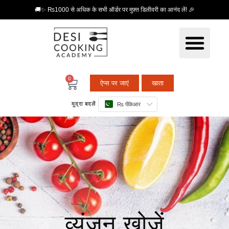
🚚✨ ₨1000 से अधिक के सभी ऑर्डर पर मुफ़्त डिलीवरी का आनंद लें! 🎉
0
ऐप्स पर जाएं
खाता
मुद्रा बदलें
₨ पीकेआर
व्यंजन खोजें