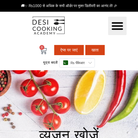
🚚✨ ₨1000 से अधिक के सभी ऑर्डर पर मुफ़्त डिलीवरी का आनंद लें! 🎉
0
ऐप्स पर जाएं
खाता
मुद्रा बदलें
₨ पीकेआर
व्यंजन खोजें