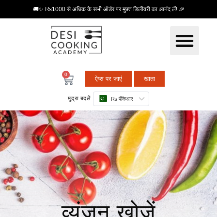
🚚✨ ₨1000 से अधिक के सभी ऑर्डर पर मुफ़्त डिलीवरी का आनंद लें! 🎉
0
ऐप्स पर जाएं
खाता
मुद्रा बदलें
₨ पीकेआर
व्यंजन खोजें