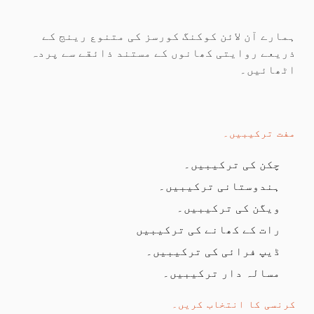
ہمارے آن لائن کوکنگ کورسز کی متنوع رینج کے
ذریعے روایتی کھانوں کے مستند ذائقے سے پردہ
اٹھائیں۔
مفت ترکیبیں۔
چکن کی ترکیبیں۔
ہندوستانی ترکیبیں۔
ویگن کی ترکیبیں۔
رات کے کھانے کی ترکیبیں
ڈیپ فرائی کی ترکیبیں۔
مسالہ دار ترکیبیں۔
کرنسی کا انتخاب کریں۔