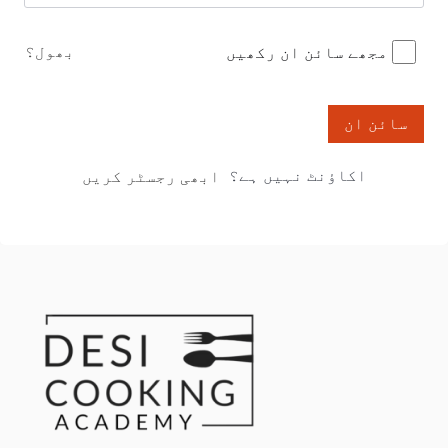
بھول؟
مجھے سائن ان رکھیں
سائن ان
اکاؤنٹ نہیں ہے؟
ابھی رجسٹر کریں