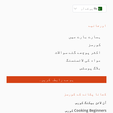
₨ پی کے آر
اورجانیے
ہمارے بارے میں
کورسز
اکثر پوچھے گئے سوالات
مواد کی لائسنسنگ
بلاگ پوسٹس
ہم سے رابطہ کریں۔
کھانا پکانے کے کورسز
آن لائن بیکنگ کورس
Cooking Beginners کورس