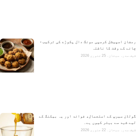
رمضان اسپیشل کرسپی مونگ دال پکوڑے کی ترکیب -
چائے کے وقت کا ناشتہ
شیف سدرہ سبحان
25 جنوری 2026
گولڈن سیرپ کے استعمال، فوائد اور یہ بیکنگ کے
لیے شہد سے بہتر کیوں ہے۔
شیف سدرہ سبحان
22 جنوری 2026