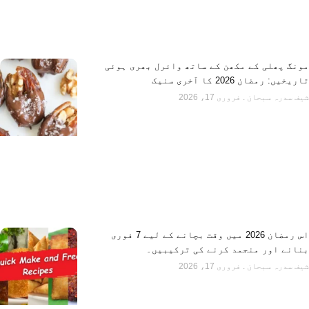
مونگ پھلی کے مکھن کے ساتھ وائرل بھری ہوئی
تاریخیں: رمضان 2026 کا آخری سنیک
شیف سدرہ سبحان
فروری 17، 2026
اس رمضان 2026 میں وقت بچانے کے لیے 7 فوری
بنانے اور منجمد کرنے کی ترکیبیں۔
شیف سدرہ سبحان
فروری 17، 2026