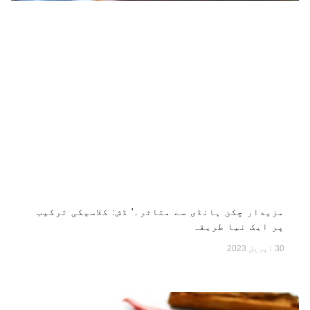
مزیدار چکن ہانڈی سے متاثر۔' ڈش: کلاسیکی ترکیب
پر ایک نیا طریقہ
30 اپریل 2023