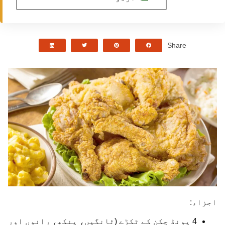
Share
اجزاء:
4 پونڈ چکن کے ٹکڑے (ٹانگیں، پنکھ، رانوں اور