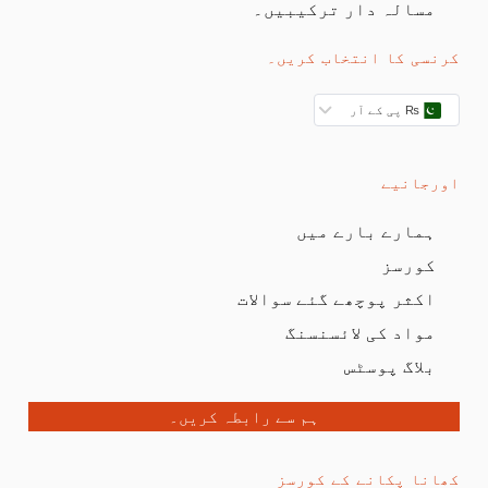
مسالہ دار ترکیبیں۔
کرنسی کا انتخاب کریں۔
₨ پی کے آر
اورجانیے
ہمارے بارے میں
کورسز
اکثر پوچھے گئے سوالات
مواد کی لائسنسنگ
بلاگ پوسٹس
ہم سے رابطہ کریں۔
کھانا پکانے کے کورسز