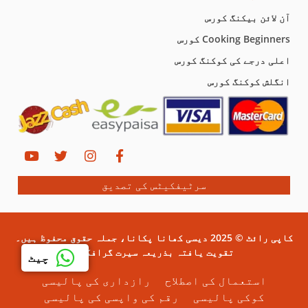
آن لائن بیکنگ کورس
Cooking Beginners کورس
اعلی درجے کی کوکنگ کورس
انگلش کوکنگ کورس
سرٹیفکیٹس کی تصدیق
کاپی رائٹ © 2025 دیسی کھانا پکانا، جملہ حقوق محفوظ ہیں۔
تقویت یافتہ بذریعہ سیرت گرافکس۔
چیٹ
استعمال کی اصطلاح
رازداری کی پالیسی
کوکی پالیسی
رقم کی واپسی کی پالیسی