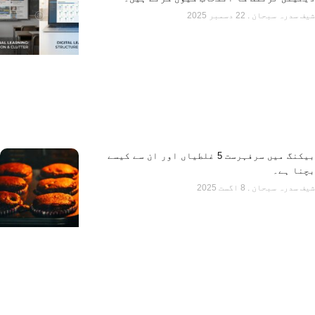
شیف سدرہ سبحان
22 دسمبر 2025
بیکنگ میں سرفہرست 5 غلطیاں اور ان سے کیسے
بچنا ہے۔
شیف سدرہ سبحان
8 اگست 2025