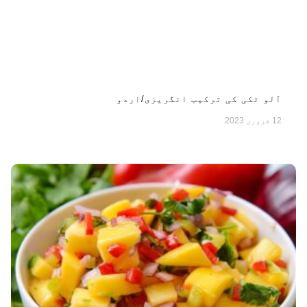
آلو ٹکی کی ترکیب انگریزی/اردو
12 فروری 2023