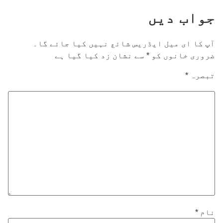
جواب دیں
آپ کا ای میل ایڈریس شائع نہیں کیا جائے گا۔
ضروری خانوں کو
*
سے نشان زد کیا گیا ہے
تبصرہ
*
نام
*