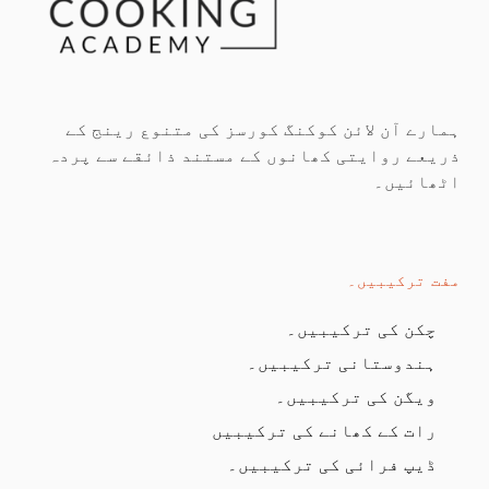
ہمارے آن لائن کوکنگ کورسز کی متنوع رینج کے
ذریعے روایتی کھانوں کے مستند ذائقے سے پردہ
اٹھائیں۔
مفت ترکیبیں۔
چکن کی ترکیبیں۔
ہندوستانی ترکیبیں۔
ویگن کی ترکیبیں۔
رات کے کھانے کی ترکیبیں
ڈیپ فرائی کی ترکیبیں۔