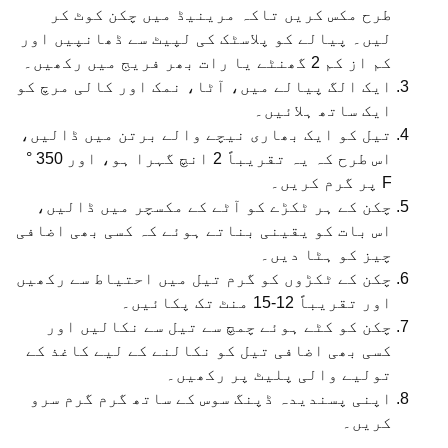
طرح مکس کریں تاکہ مرینیڈ میں چکن کوٹ کر
لیں۔ پیالے کو پلاسٹک کی لپیٹ سے ڈھانپیں اور
کم از کم 2 گھنٹے یا رات بھر فریج میں رکھیں۔
ایک الگ پیالے میں، آٹا، نمک اور کالی مرچ کو
ایک ساتھ ہلائیں۔
تیل کو ایک بھاری نیچے والے برتن میں ڈالیں،
اس طرح کہ یہ تقریباً 2 انچ گہرا ہو، اور 350 °
F پر گرم کریں۔
چکن کے ہر ٹکڑے کو آٹے کے مکسچر میں ڈالیں،
اس بات کو یقینی بناتے ہوئے کہ کسی بھی اضافی
چیز کو ہٹا دیں۔
چکن کے ٹکڑوں کو گرم تیل میں احتیاط سے رکھیں
اور تقریباً 12-15 منٹ تک پکائیں۔
چکن کو کٹے ہوئے چمچ سے تیل سے نکالیں اور
کسی بھی اضافی تیل کو نکالنے کے لیے کاغذ کے
تولیے والی پلیٹ پر رکھیں۔
اپنی پسندیدہ ڈپنگ سوس کے ساتھ گرم گرم سرو
کریں۔