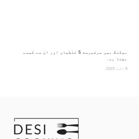
بیکنگ میں سرفہرست 5 غلطیاں اور ان سے کیسے
بچنا ہے۔
8 اگست 2025