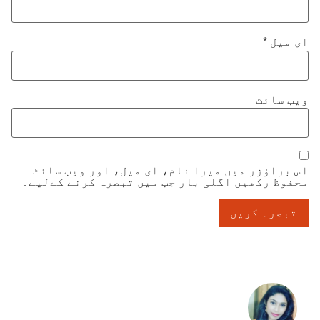
ای میل
*
ویب‌ سائٹ
اس براؤزر میں میرا نام، ای میل، اور ویب سائٹ
محفوظ رکھیں اگلی بار جب میں تبصرہ کرنے کےلیے۔