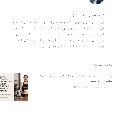
شیف سدرہ سبحان
میں ایک پرجوش اکسپرٹ شیف اور کھانا پکانے
کی انسٹرکٹر ہوں، جو کہ کھانےپاکانے کے فن
کو اپنی محبت سے دوسروں کے ساتھ ترکیبوں،
تدریس، اور فروغ پزیر آن لائن کمیونٹی کے
ذریعے بانٹنے کے لیے وقف ہوں۔
تازہ ترین
پاکستان میں پروفیشنل بیکر کیسے بنیں: ایک
مکمل روڈ میپ
شیف سدرہ سبحان
7 مئی 2026