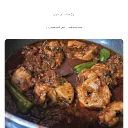
پڑھتے رہیں
متعلقہ ترکیبیں۔