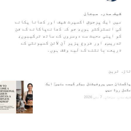
شیف سدرہ سبحان
میں ایک پرجوش اکسپرٹ شیف اور کھانا پکانے
کی انسٹرکٹر ہوں، جو کہ کھانےپاکانے کے فن
کو اپنی محبت سے دوسروں کے ساتھ ترکیبوں،
تدریس، اور فروغ پزیر آن لائن کمیونٹی کے
ذریعے بانٹنے کے لیے وقف ہوں۔
تازہ ترین
پاکستان میں پروفیشنل بیکر کیسے بنیں: ایک
مکمل روڈ میپ
شیف سدرہ سبحان
7 مئی 2026