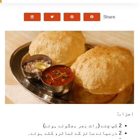
Share
اجزاء:
2 کپ چنے (رات بھر بھگوئے ہوئے)
2 درمیانے سائز کے ٹماٹر، کٹے ہوئے۔