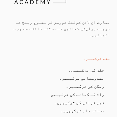
ہمارے آن لائن کوکنگ کورسز کی متنوع رینج کے
ذریعے روایتی کھانوں کے مستند ذائقے سے پردہ
اٹھائیں۔
مفت ترکیبیں۔
چکن کی ترکیبیں۔
ہندوستانی ترکیبیں۔
ویگن کی ترکیبیں۔
رات کے کھانے کی ترکیبیں
ڈیپ فرائی کی ترکیبیں۔
مسالہ دار ترکیبیں۔