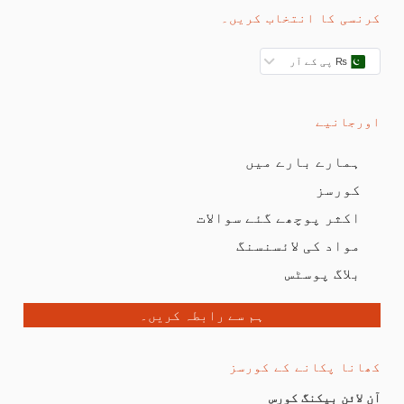
کرنسی کا انتخاب کریں۔
₨ پی کے آر
اورجانیے
ہمارے بارے میں
کورسز
اکثر پوچھے گئے سوالات
مواد کی لائسنسنگ
بلاگ پوسٹس
ہم سے رابطہ کریں۔
کھانا پکانے کے کورسز
آن لائن بیکنگ کورس