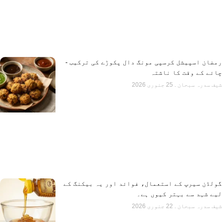
رمضان اسپیشل کرسپی مونگ دال پکوڑے کی ترکیب -
چائے کے وقت کا ناشتہ
شیف سدرہ سبحان
25 جنوری 2026
گولڈن سیرپ کے استعمال، فوائد اور یہ بیکنگ کے
لیے شہد سے بہتر کیوں ہے۔
شیف سدرہ سبحان
22 جنوری 2026