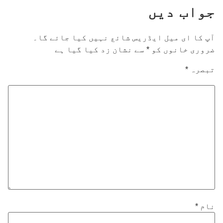
جواب دیں
آپ کا ای میل ایڈریس شائع نہیں کیا جائے گا۔
ضروری خانوں کو
*
سے نشان زد کیا گیا ہے
تبصرہ
*
نام
*