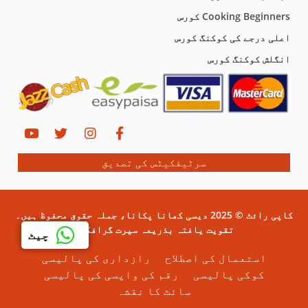
Cooking Beginners کورس
اعلی درجے کی کوکنگ کورس
انگلش کوکنگ کورس
سرٹیفکیٹس کی تصدیق
کاپی رائٹ © 2025 دیسی کھانا پکانا، جملہ حقوق محفوظ ہیں۔
تقویت یافتہ بذریعہ سیرت گرافکس۔
چیٹ
استعمال کی اصطلاح
رازداری کی پالیسی
کوکی پالیسی
رقم کی واپسی کی پالیسی
سائٹ کا نقشہ