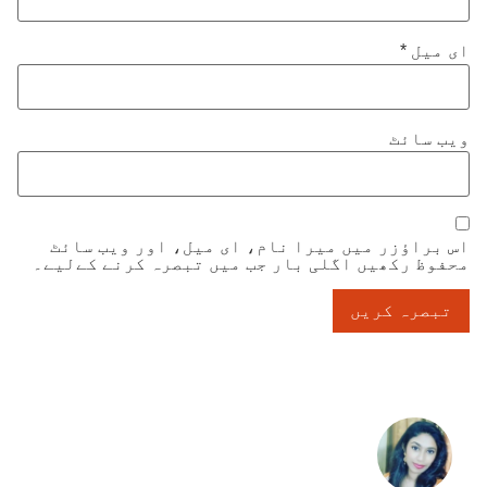
ای میل
*
ویب‌ سائٹ
اس براؤزر میں میرا نام، ای میل، اور ویب سائٹ
محفوظ رکھیں اگلی بار جب میں تبصرہ کرنے کےلیے۔