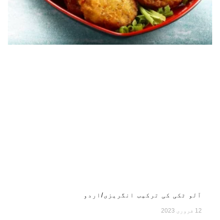
آلو ٹکی کی ترکیب انگریزی/اردو
12 فروری 2023