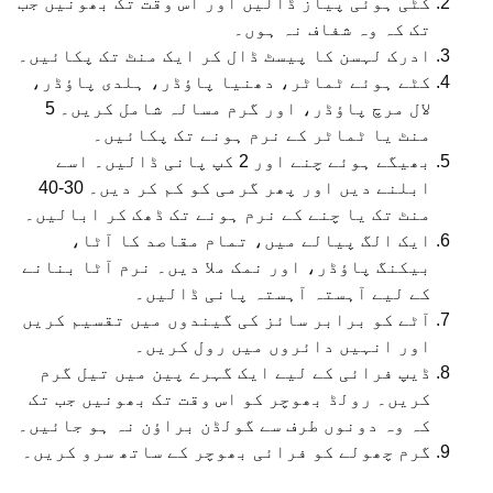
کٹی ہوئی پیاز ڈالیں اور اس وقت تک بھونیں جب
تک کہ وہ شفاف نہ ہوں۔
ادرک لہسن کا پیسٹ ڈال کر ایک منٹ تک پکائیں۔
کٹے ہوئے ٹماٹر، دھنیا پاؤڈر، ہلدی پاؤڈر،
لال مرچ پاؤڈر، اور گرم مسالہ شامل کریں۔ 5
منٹ یا ٹماٹر کے نرم ہونے تک پکائیں۔
بھیگے ہوئے چنے اور 2 کپ پانی ڈالیں۔ اسے
ابلنے دیں اور پھر گرمی کو کم کر دیں۔ 30-40
منٹ تک یا چنے کے نرم ہونے تک ڈھک کر ابالیں۔
ایک الگ پیالے میں، تمام مقاصد کا آٹا،
بیکنگ پاؤڈر، اور نمک ملا دیں۔ نرم آٹا بنانے
کے لیے آہستہ آہستہ پانی ڈالیں۔
آٹے کو برابر سائز کی گیندوں میں تقسیم کریں
اور انہیں دائروں میں رول کریں۔
ڈیپ فرائی کے لیے ایک گہرے پین میں تیل گرم
کریں۔ رولڈ بھوچر کو اس وقت تک بھونیں جب تک
کہ وہ دونوں طرف سے گولڈن براؤن نہ ہو جائیں۔
گرم چھولے کو فرائی بھوچر کے ساتھ سرو کریں۔