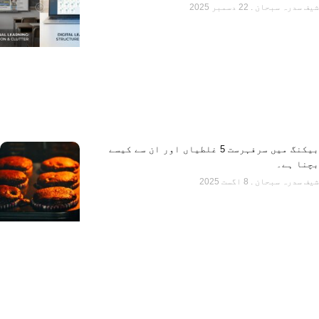
شیف سدرہ سبحان
22 دسمبر 2025
بیکنگ میں سرفہرست 5 غلطیاں اور ان سے کیسے
بچنا ہے۔
شیف سدرہ سبحان
8 اگست 2025