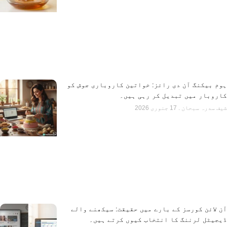
ہوم بیکنگ آن دی رائز: خواتین کاروباری جوش کو
کاروبار میں تبدیل کر رہی ہیں۔
شیف سدرہ سبحان
17 جنوری 2026
آن لائن کورسز کے بارے میں حقیقت: سیکھنے والے
ڈیجیٹل لرننگ کا انتخاب کیوں کرتے ہیں۔