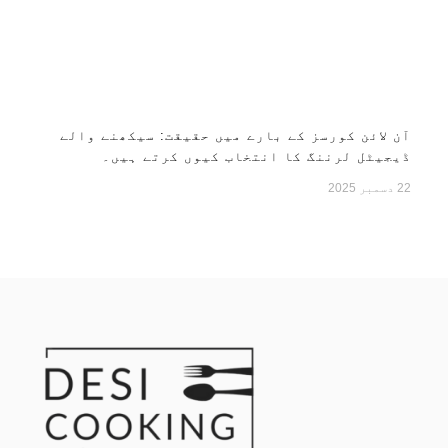
آن لائن کورسز کے بارے میں حقیقت: سیکھنے والے
ڈیجیٹل لرننگ کا انتخاب کیوں کرتے ہیں۔
22 دسمبر 2025